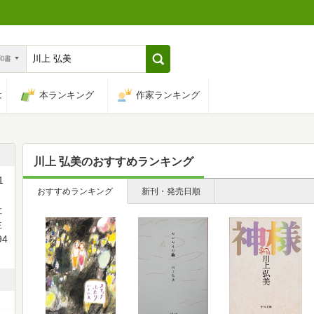
n和書
は
本ランキング
作家ランキング
川上 弘美
のおすすめランキング
1
おすすめランキング
新刊・発売日順
社
生
4