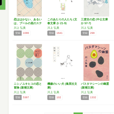
恋ははかない、あるい
このあたりの人たち (文
三度目の恋 (中公文庫
は、プールの底のステ
春文庫 か 21-9)
か 57-7)
ーキ
川上 弘美
川上 弘美
川上 弘美
登録
1086
登録
1641
登録
298
ニシノユキヒコの恋と
機嫌のいい犬 (集英社文
パスタマシーンの幽霊
冒険 (新潮文庫)
庫)
(新潮文庫)
川上 弘美
川上 弘美
川上 弘美
登録
5387
登録
102
登録
1332