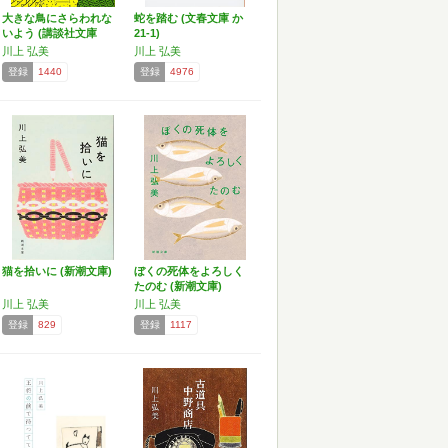
大きな鳥にさらわれな
蛇を踏む (文春文庫 か
いよう (講談社文庫
21-1)
か…
川上 弘美
川上 弘美
登録
1440
登録
4976
猫を拾いに (新潮文庫)
ぼくの死体をよろしく
たのむ (新潮文庫)
川上 弘美
川上 弘美
登録
829
登録
1117