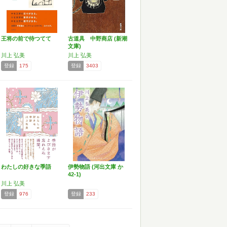
王将の前で待つてて
古道具 中野商店 (新潮
文庫)
川上 弘美
川上 弘美
登録
175
登録
3403
わたしの好きな季語
伊勢物語 (河出文庫 か
42-1)
川上 弘美
登録
976
登録
233