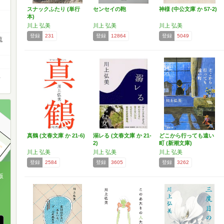
スナックふたり (単行
センセイの鞄
神様 (中公文庫 か 57-2)
本)
川上 弘美
川上 弘美
川上 弘美
登録
231
登録
12864
登録
5049
流
臣
真鶴 (文春文庫 か 21-6)
溺レる (文春文庫 か 21-
どこから行っても遠い
2)
町 (新潮文庫)
川上 弘美
川上 弘美
川上 弘美
登録
2584
登録
3605
登録
3262
版
、