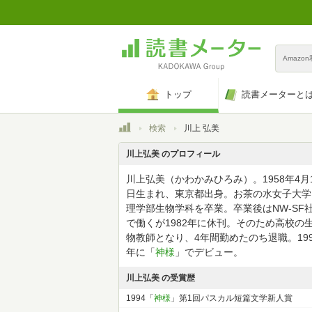
Amazo
トップ
読書メーターと
トップ
検索
川上 弘美
川上弘美 のプロフィール
川上弘美（かわかみひろみ）。1958年4月
日生まれ、東京都出身。お茶の水女子大学
理学部生物学科を卒業。卒業後はNW-SF
で働くが1982年に休刊。そのため高校の
物教師となり、4年間勤めたのち退職。199
年に「
神様
」でデビュー。
川上弘美 の受賞歴
1994「
神様
」第1回パスカル短篇文学新人賞