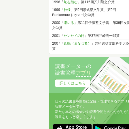
1996「
蛇を踏む
」第115回芥川龍之介賞
1999「
神様
」第9回紫式部文学賞、第9回
Bunkamuraドゥマゴ文学賞
2000「
溺レる
」第11回伊藤整文学賞、第39回女
文学賞
2001「
センセイの鞄
」第37回谷崎潤一郎賞
2007「
真鶴（まなづる）
」芸術選奨文部科学大
賞
読書メーターの
読書管理
アプリ
詳しくはこちら
日々の読書量を簡単に記録・管理できるアプリ
読書メーターです。
新たな本との出会いや読書仲間とのつながりが
読書をもっと楽しくします。