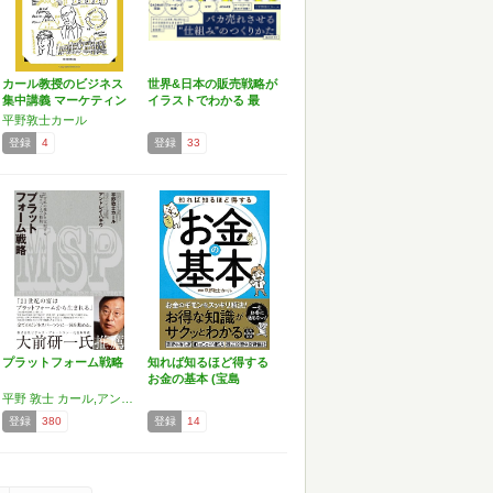
カール教授のビジネス
世界&日本の販売戦略が
集中講義 マーケティン
イラストでわかる 最
グ
新…
平野敦士カール
登録
4
登録
33
プラットフォーム戦略
知れば知るほど得する
お金の基本 (宝島
SUG…
平野 敦士 カール,アンドレイ・ハギウ
登録
380
登録
14