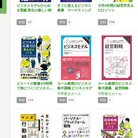
ビジネスモデルひらめ
すぐに使えるビジネス
大学4年間の経営学見る
き図鑑 変化の激しい時
教養 マーケティング
だけノート
代…
登録
18
登録
6
登録
558
エリートの教養が2時間
カール教授のビジネス
カール教授のビジネス
で身につく! ビジネス…
集中講義 ビジネスモデ
集中講義 経営戦略
ル…
平野敦士カール
平野敦士カール
登録
123
登録
103
登録
1