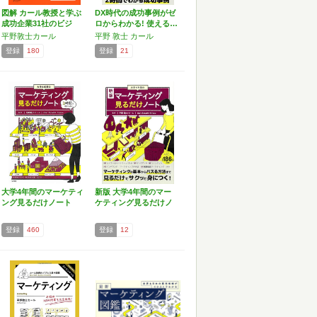
図解 カール教授と学ぶ
DX時代の成功事例がゼ
成功企業31社のビジ
ロからわかる! 使える…
ネ…
平野敦士カール
平野 敦士 カール
登録
180
登録
21
大学4年間のマーケティ
新版 大学4年間のマー
ング見るだけノート
ケティング見るだけノ
【1…
ート
登録
460
登録
12