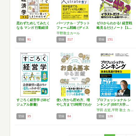
思わずためしてみたく
パーソナル・プラット
ゼロからわかる! 経営戦
なる マンガ 行動経済
フォーム戦略 (ディス
略見るだけノート【1…
学…
カ…
平野敦士カール
登録
91
登録
217
登録
151
すごろく経営学 (SBビ
使い方から貯め方、増
プロフェッショナル シ
ジュアル新書)
やし方まで1時間でわか
ンキング (BBT大学…
る…
宇田 左近,平野 敦士 カール,菅野 誠二
登録
35
登録
84
登録
126