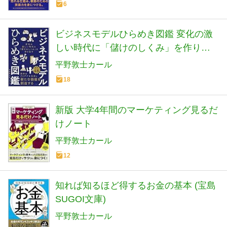
6
ビジネスモデルひらめき図鑑 変化の激
しい時代に「儲けのしくみ」を作り出
す
平野敦士カール
18
新版 大学4年間のマーケティング見るだ
けノート
平野敦士カール
12
知れば知るほど得するお金の基本 (宝島
SUGOI文庫)
平野敦士カール