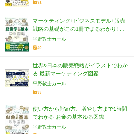
91
マーケティング+ビジネスモデル+販売
戦略の基礎がこの1冊でまるわかり! 経
営学の基本ゆる図鑑
平野敦士カール
40
世界&日本の販売戦略がイラストでわか
る 最新マーケティング図鑑
平野敦士カール
33
使い方から貯め方、増やし方まで1時間
でわかる お金の基本ゆる図鑑
平野敦士カール