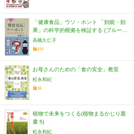
「健康食品」ウソ・ホント 「効能・効
果」の科学的根拠を検証する (ブルーバ
ックス 1972)
高橋久仁子
153
お母さんのための「食の安全」教室
松永和紀
36
植物で未来をつくる(植物まるかじり叢
書 5)
松永和紀