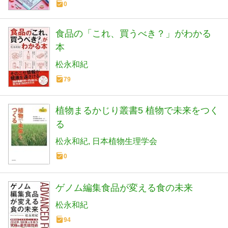
0
食品の「これ、買うべき？」がわかる
本
松永和紀
79
植物まるかじり叢書5 植物で未来をつく
る
松永和紀
日本植物生理学会
0
ゲノム編集食品が変える食の未来
松永和紀
94