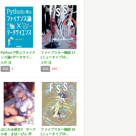
Pythonで学ぶファイナ
ファイブスター物語 17
ンス論×データサイ…
(ニュータイプ10…
永野 護
永野 護
登録
6
登録
280
はにかみ彼女3 サーク
ファイブスター物語 15
ル名：まほ～びん 作
(ニュータイプ10…