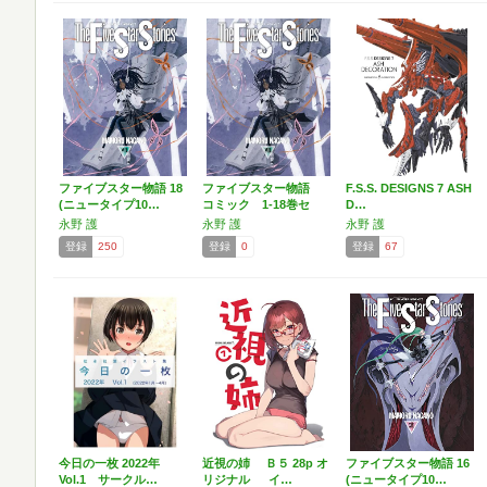
ファイブスター物語 18
ファイブスター物語
F.S.S. DESIGNS 7 ASH
(ニュータイプ10…
コミック 1-18巻セ
D…
ッ…
永野 護
永野 護
永野 護
登録
250
登録
0
登録
67
今日の一枚 2022年
近視の姉 Ｂ５ 28p オ
ファイブスター物語 16
Vol.1 サークル…
リジナル イ…
(ニュータイプ10…