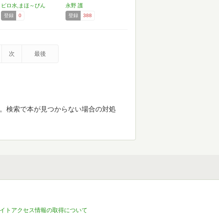
家…
ピロ水,まほ～びん
永野 護
登録
0
登録
388
次
最後
す。検索で本が見つからない場合の対処
イトアクセス情報の取得について