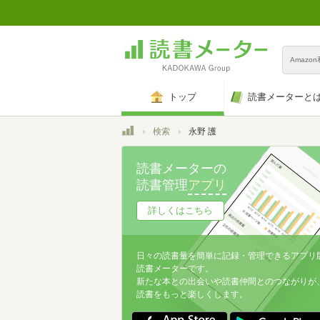
Amazo
トップ
読書メーターと
トップ
検索
永野 護
読書メーターの
読書管理
アプリ
詳しくはこちら
日々の読書量を簡単に記録・管理できるアプリ
読書メーターです。
新たな本との出会いや読書仲間とのつながりが
読書をもっと楽しくします。