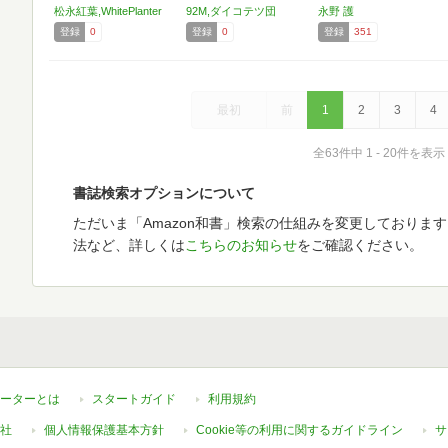
松永紅葉,WhitePlanter
92M,ダイコテツ団
永野 護
登録
0
登録
0
登録
351
最初
前
1
2
3
4
全63件中 1 - 20件を表示
書誌検索オプションについて
ただいま「Amazon和書」検索の仕組みを変更しておりま
法など、詳しくは
こちらのお知らせ
をご確認ください。
ーターとは
スタートガイド
利用規約
社
個人情報保護基本方針
Cookie等の利用に関するガイドライン
サ