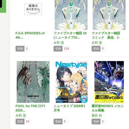
F.S.S. EPISODES of
ファイブスター物語 19
ファイブスター物語
40t…
(ニュータイプ10…
コミック 新品 1-
19…
永野 護
永野 護
登録
3
登録
218
登録
0
FOOL for THE CITY
ニュータイプ 2026年1
重田智WORKS メカニ
2025…
月号
カル画集
永野 護
重田 智
登録
54
登録
5
登録
2