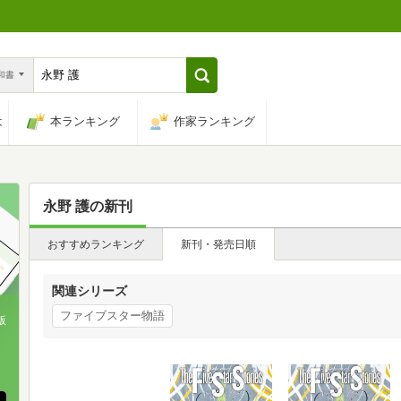
n和書
は
本ランキング
作家ランキング
永野 護
の新刊
おすすめランキング
新刊・発売日順
関連シリーズ
ファイブスター物語
版
、