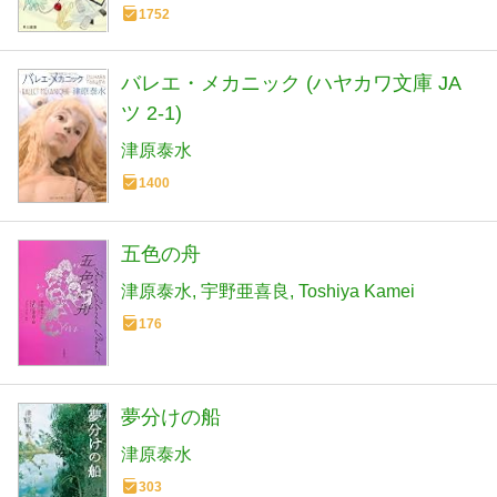
1752
バレエ・メカニック (ハヤカワ文庫 JA
ツ 2-1)
津原泰水
1400
五色の舟
津原泰水
宇野亜喜良
Toshiya Kamei
176
夢分けの船
津原泰水
303