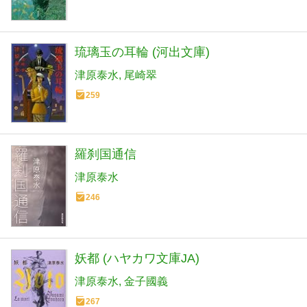
琉璃玉の耳輪 (河出文庫)
津原泰水
尾崎翠
259
羅刹国通信
津原泰水
246
妖都 (ハヤカワ文庫JA)
津原泰水
金子國義
267