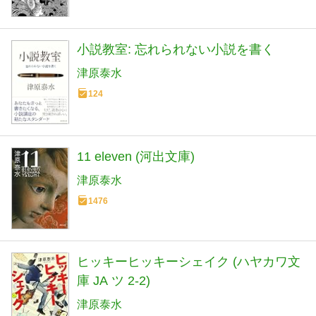
小説教室: 忘れられない小説を書く
津原泰水
124
11 eleven (河出文庫)
津原泰水
1476
ヒッキーヒッキーシェイク (ハヤカワ文
庫 JA ツ 2-2)
津原泰水