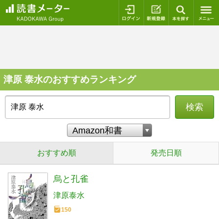
ログイン
新規登録
本を探
津原 泰水のおすすめランキング
検索
おすすめ順
発売日順
烏と孔雀
津原泰水
150