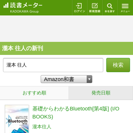
ログイン
新規登録
本を探
瀧本 往人の新刊
検索
おすすめ順
発売日順
基礎からわかるBluetooth[第4版] (I/O
BOOKS)
瀧本往人