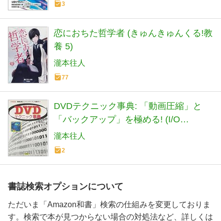
3
恋におちた哲学者 (きゅんきゅんくる!教
養 5)
瀧本往人
77
DVDテクニック事典: 「動画圧縮」と
「バックアップ」を極める! (I/O
BOOKS)
瀧本往人
2
書誌検索オプションについて
ただいま「Amazon和書」検索の仕組みを変更しておりま
す。検索で本が見つからない場合の対処法など、詳しくは