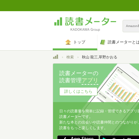
Amazo
トップ
読書メーターと
トップ
検索
秋山 龍三,草野かおる
読書メーターの
読書管理
アプリ
詳しくはこちら
日々の読書量を簡単に記録・管理できるアプリ
読書メーターです。
新たな本との出会いや読書仲間とのつながりが
読書をもっと楽しくします。