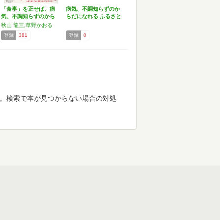
「食事」を正せば、病
病気、不調知らずのか
気、不調知らずのから
らだになれる ふるさと
だに…
村…
秋山 龍三,草野かおる
登録
381
登録
0
す。検索で本が見つからない場合の対処