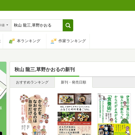
n和書
は
本ランキング
作家ランキング
秋山 龍三,草野かおる
の新刊
おすすめランキング
新刊・発売日順
版
、