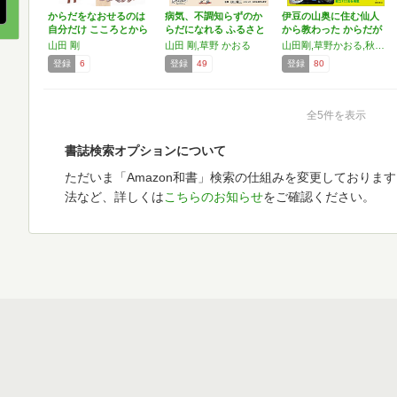
からだをなおせるのは
病気、不調知らずのか
伊豆の山奥に住む仙人
自分だけ こころとから
らだになれる ふるさと
から教わった からだが
だ…
村…
よ…
山田 剛
山田 剛,草野 かおる
山田剛,草野かおる,秋山龍三
登録
6
登録
49
登録
80
全5件を表示
書誌検索オプションについて
ただいま「Amazon和書」検索の仕組みを変更しておりま
法など、詳しくは
こちらのお知らせ
をご確認ください。