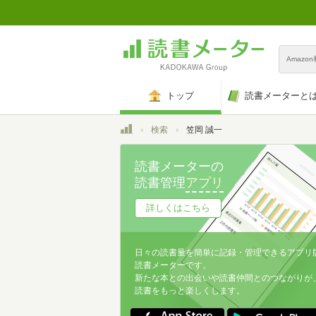
Amazo
トップ
読書メーターと
トップ
検索
笠岡 誠一
読書メーターの
読書管理
アプリ
詳しくはこちら
日々の読書量を簡単に記録・管理できるアプリ
読書メーターです。
新たな本との出会いや読書仲間とのつながりが
読書をもっと楽しくします。