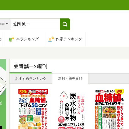
n和書
は
本ランキング
作家ランキング
笠岡 誠一
の新刊
おすすめランキング
新刊・発売日順
版
、