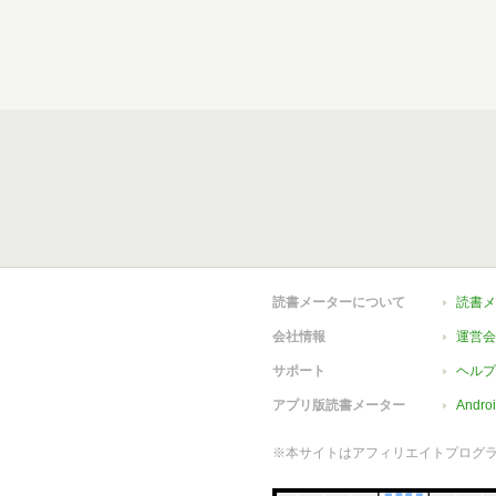
読書メーターについて
読書メ
会社情報
運営会
サポート
ヘルプ
アプリ版読書メーター
Andr
※本サイトはアフィリエイトプログ