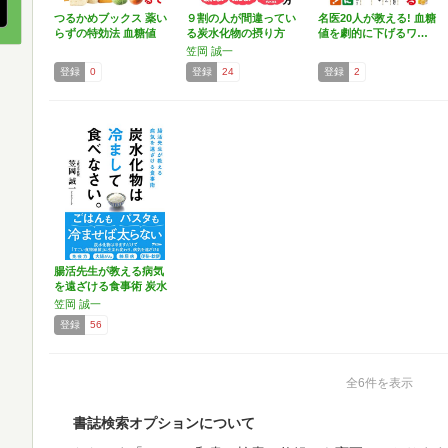
つるかめブックス 薬い
９割の人が間違ってい
名医20人が教える! 血糖
らずの特効法 血糖値
る炭水化物の摂り方
値を劇的に下げるワ…
を…
笠岡 誠一
登録
0
登録
24
登録
2
腸活先生が教える病気
を遠ざける食事術 炭水
化…
笠岡 誠一
登録
56
全6件を表示
書誌検索オプションについて