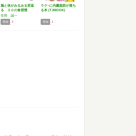
脳と体がみるみる若返
ラク~に内臓脂肪が落ち
る ３０の食習慣
る本 (TJMOOK)
笠岡 誠一
登録
3
登録
1