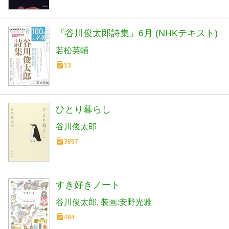
『谷川俊太郎詩集』6月 (NHKテキスト)
若松英輔
13
ひとり暮らし
谷川俊太郎
3857
すき好きノート
谷川俊太郎
装画:安野光雅
484