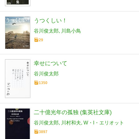
うつくしい！
谷川俊太郎
川島小鳥
29
幸せについて
谷川俊太郎
1350
二十億光年の孤独 (集英社文庫)
谷川俊太郎
川村和夫
W・I・エリオット
3897