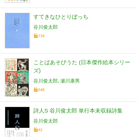
すてきなひとりぼっち
谷川俊太郎
739
ことばあそびうた (日本傑作絵本シリー
ズ)
谷川俊太郎
瀬川康男
548
詩人S 谷川俊太郎 単行本未収録詩集
谷川俊太郎
42