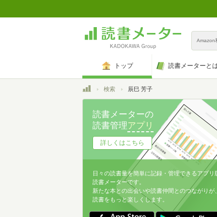
Amazo
トップ
読書メーターと
トップ
検索
辰巳 芳子
読書メーターの
読書管理
アプリ
詳しくはこちら
日々の読書量を簡単に記録・管理できるアプリ
読書メーターです。
新たな本との出会いや読書仲間とのつながりが
読書をもっと楽しくします。