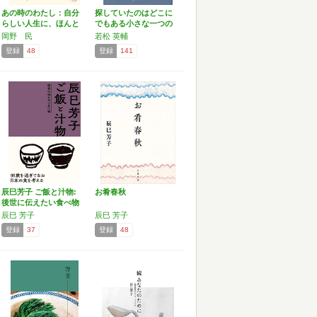
あの時のわたし：自分
探していたのはどこに
らしい人生に、ほんと
でもある小さな一つの
うに…
言葉…
岡野 民
若松 英輔
登録
48
登録
141
辰巳芳子 ご飯と汁物:
お肴春秋
後世に伝えたい食べ物
辰巳 芳子
辰巳 芳子
登録
37
登録
48