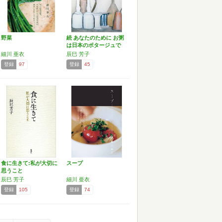
野菜
続 あなたのために お粥
は日本のポタージュで
す
細川 亜衣
辰巳 芳子
登録
97
登録
45
食に生きて:私が大切に
スープ
思うこと
辰巳 芳子
細川 亜衣
登録
105
登録
74