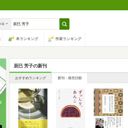
n和書
は
本ランキング
作家ランキング
辰巳 芳子
の新刊
おすすめランキング
新刊・発売日順
版
、