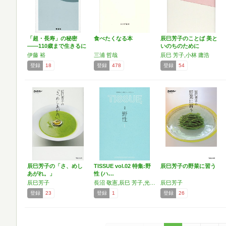
「超・長寿」の秘密
食べたくなる本
辰巳芳子のことば 美と
――110歳まで生きるに
いのちのために
は…
伊藤 裕
三浦 哲哉
辰巳 芳子,小林 庸浩
登録
18
登録
478
登録
54
辰巳芳子の「さ、めし
TISSUE vol.02 特集:野
辰巳芳子の野菜に習う
あがれ。」
性 (ハ…
辰巳芳子
長沼 敬憲,辰巳 芳子,光岡 知足,中村 桂子,齋藤 学,松村 卓,レイア 高橋,田畑 浩良,広瀬 裕子,土橋 重隆,松島 倫明,合田 秀行
辰巳芳子
登録
23
登録
1
登録
26