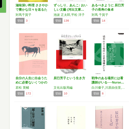
滋味深い料理 ささやか
ずっしり、あんこ: おい
あるべきように 辰巳芳
で豊かな日々を送るた
しい文藝 (河出文庫…
子の長寿の食卓
め…
対馬千賀子
池波 正太郎,平松 洋子
対馬 千賀子
登録
3
登録
136
登録
14
自分の人生に出会うた
辰巳芳子という生き方
戦争のある場所には看
めに必要ないくつかの
護師がいる──Nurse…
こと
若松 英輔
文化出版局編
白川優子,川原由佳里,辰巳芳子,川嶋みどり,難波妙,榎田倫道,松本圭古,吉田修,松野修
登録
172
登録
10
登録
6