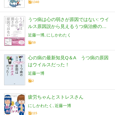
1340
うつ病は心の弱さが原因ではない: ウイ
ルス原因説から見えるうつ病治療の未
来
近藤一博
にしかわたく
59
心の病の最新知見Q＆A うつ病の原因
はウイルスだった！
近藤一博
2
疲労ちゃんとストレスさん
にしかわたく
近藤一博
115