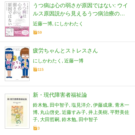
うつ病は心の弱さが原因ではない: ウイ
ルス原因説から見えるうつ病治療の未
来
近藤一博
にしかわたく
59
疲労ちゃんとストレスさん
にしかわたく
近藤一博
115
新・現代障害者福祉論
鈴木勉
田中智子
塩見洋介
伊藤成康
青木一
博
丸山啓史
近藤すみ子
井上美樹
平野美佐
子
大田哲嗣
鈴木勉
田中智子
3