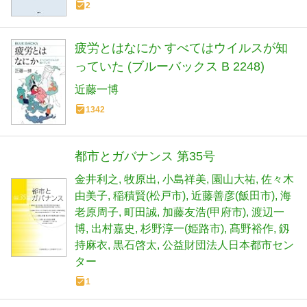
2
疲労とはなにか すべてはウイルスが知
っていた (ブルーバックス B 2248)
近藤一博
1342
都市とガバナンス 第35号
金井利之
牧原出
小島祥美
園山大祐
佐々木
由美子
稲積賢(松戸市)
近藤善彦(飯田市)
海
老原周子
町田誠
加藤友浩(甲府市)
渡辺一
博
出村嘉史
杉野淳一(姫路市)
髙野裕作
釼
持麻衣
黒石啓太
公益財団法人日本都市セン
ター
1