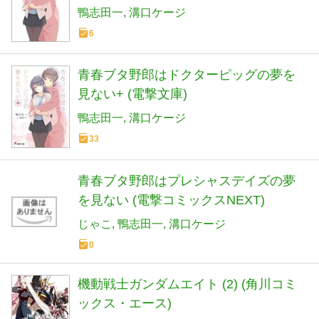
文庫)
鴨志田一
溝口ケージ
6
青春ブタ野郎はドクターピッグの夢を
見ない+ (電撃文庫)
鴨志田一
溝口ケージ
33
青春ブタ野郎はプレシャスデイズの夢
を見ない (電撃コミックスNEXT)
じゃこ
鴨志田一
溝口ケージ
0
機動戦士ガンダムエイト (2) (角川コミ
ックス・エース)