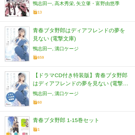
鴨志田一
高木秀栄
矢立肇・富野由悠季
13
青春ブタ野郎はディアフレンドの夢を
見ない (電撃文庫)
鴨志田一
溝口ケージ
659
【ドラマCD付き特装版】青春ブタ野郎
はディアフレンドの夢を見ない (電撃文
庫)
鴨志田一
溝口ケージ
60
青春ブタ野郎 1-15巻セット
1