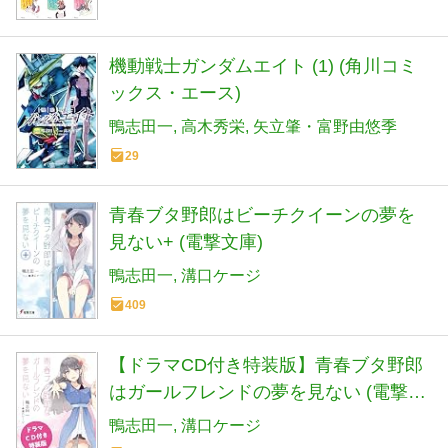
機動戦士ガンダムエイト (1) (角川コミ
ックス・エース)
鴨志田一
高木秀栄
矢立肇・富野由悠季
29
青春ブタ野郎はビーチクイーンの夢を
見ない+ (電撃文庫)
鴨志田一
溝口ケージ
409
【ドラマCD付き特装版】青春ブタ野郎
はガールフレンドの夢を見ない (電撃文
庫)
鴨志田一
溝口ケージ