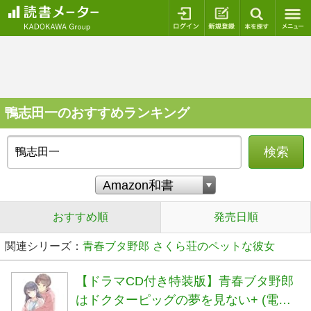
ログイン
新規登録
本を探
鴨志田一のおすすめランキング
検索
おすすめ順
発売日順
関連シリーズ：
青春ブタ野郎
さくら荘のペットな彼女
【ドラマCD付き特装版】青春ブタ野郎
はドクターピッグの夢を見ない+ (電撃