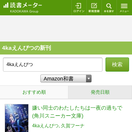
ログイン
新規登録
本を探
4kaえんぴつの新刊
検索
おすすめ順
発売日順
嫌い同士のわたしたちは一夜の過ちで
(角川スニーカー文庫)
4kaえんぴつ
久賀フーナ