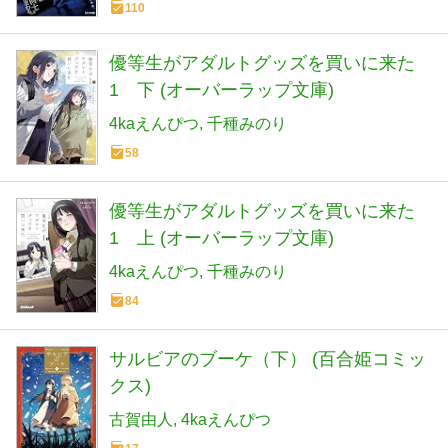
110
優等生がアダルトグッズを買いに来た
1 下 (オーバーラップ文庫)
4kaえんぴつ
千種みのり
58
優等生がアダルトグッズを買いに来た
1 上 (オーバーラップ文庫)
4kaえんぴつ
千種みのり
84
サルビアのブーケ（下） (百合姫コミッ
クス)
古賀由人
4kaえんぴつ