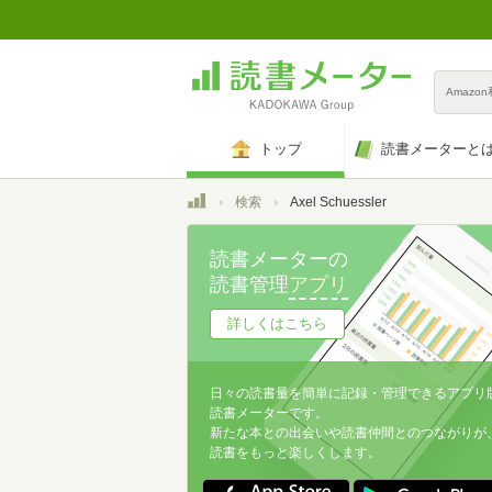
Amazo
トップ
読書メーターと
トップ
検索
Axel Schuessler
読書メーターの
読書管理
アプリ
詳しくはこちら
日々の読書量を簡単に記録・管理できるアプリ
読書メーターです。
新たな本との出会いや読書仲間とのつながりが
読書をもっと楽しくします。