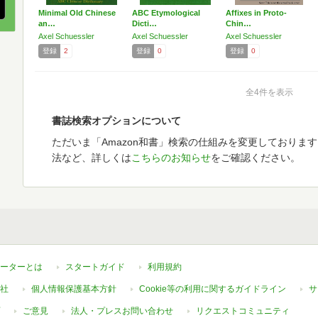
Minimal Old Chinese
ABC Etymological
Affixes in Proto-
an…
Dicti…
Chin…
Axel Schuessler
Axel Schuessler
Axel Schuessler
登録
2
登録
0
登録
0
全4件を表示
書誌検索オプションについて
ただいま「Amazon和書」検索の仕組みを変更しておりま
法など、詳しくは
こちらのお知らせ
をご確認ください。
ーターとは
スタートガイド
利用規約
社
個人情報保護基本方針
Cookie等の利用に関するガイドライン
サ
ご意見
法人・プレスお問い合わせ
リクエストコミュニティ