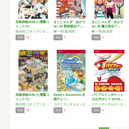
武装神姫2036 5 (電撃コ
まじしゃんず・あかで
まじしゃんず・あかで
ミックス)
みいIV 聖夜爆走!?:…
みいIII 魔王発生!?…
BLADE,コナミデジタルエンタテインメント
榊 一郎,BLADE
榊 一郎,BLADE
登録
19
登録
3
登録
3
武装神姫2036 3 (電撃コ
Dewy's Adventure 水
パワプロクンポケット
ミックス)
精デュー…
12公式ガイド (KON…
BLADE,コナミデジタルエンタテインメント
コナミデジタルエンタテインメント
コナミデジタルエンタテインメント
登録
35
登録
0
登録
0