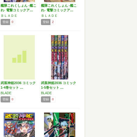
艦隊これくしょん -艦こ
艦隊これくしょん -艦こ
れ- 電撃コミックア…
れ- 電撃コミックア…
ＢＬＡＤＥ
ＢＬＡＤＥ
登録
0
登録
2
武装神姫2036 コミック
武装神姫2036 コミック
1-4巻セット …
1-5巻セット …
BLADE
BLADE
登録
0
登録
0