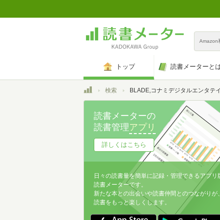
Amazo
トップ
読書メーターと
トップ
検索
BLADE,コナミデジタルエンタテインメン
読書メーターの
読書管理
アプリ
詳しくはこちら
日々の読書量を簡単に記録・管理できるアプリ
読書メーターです。
新たな本との出会いや読書仲間とのつながりが
読書をもっと楽しくします。