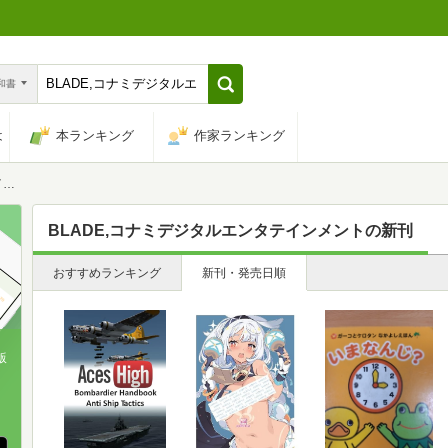
n和書
は
本ランキング
作家ランキング
ト
BLADE,コナミデジタルエンタテインメント
の新刊
おすすめランキング
新刊・発売日順
版
、