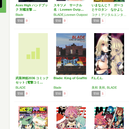
Aces High ハンドブッ
スキツメ サークル
いまなんじ？ ガーコ
ク 対艦攻撃 …
名：Lovewn Outp…
とケロタン なかよし
えほん
Blade
BLADE,Lovewn Outpost
コナミデジタルエンタテインメント
登録
0
登録
0
登録
1
武装神姫2036 コミック
Blade: King of Graffiti
F.L.C.L.
セット (電撃コミ…
BLADE
Blade
美和 美和, BLADE
登録
0
登録
0
登録
1