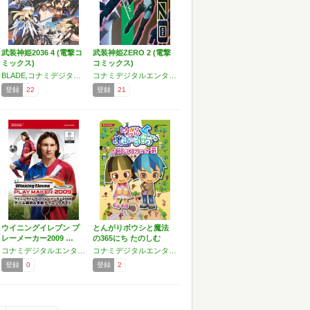
武装神姫2036 4 (電撃コ
武装神姫ZERO 2 (電撃
ミックス)
コミックス)
BLADE,コナミデジタルエンタテインメント
コナミデジタルエンタテインメント
登録
22
登録
21
ウイニングイレブン プ
とんがりボウシと魔法
レーメーカー2009 …
の365にち たのしむ
ブ…
コナミデジタルエンタテインメント
コナミデジタルエンタテインメント
登録
0
登録
2