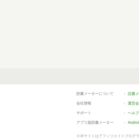
読書メーターについて
読書メ
会社情報
運営会
サポート
ヘルプ
アプリ版読書メーター
Andr
※本サイトはアフィリエイトプログ