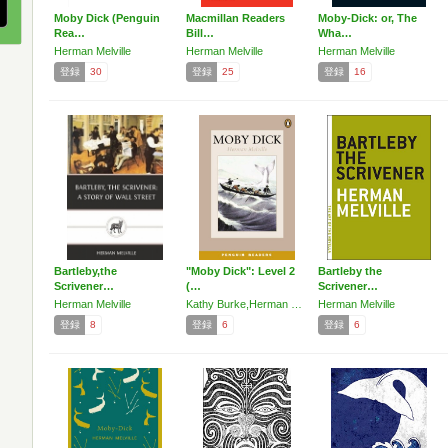
Moby Dick (Penguin
Macmillan Readers
Moby-Dick: or, The
Rea…
Bill…
Wha…
Herman Melville
Herman Melville
Herman Melville
登録
30
登録
25
登録
16
Bartleby,the
"Moby Dick": Level 2
Bartleby the
Scrivener…
(…
Scrivener…
Herman Melville
Kathy Burke,Herman Melville
Herman Melville
登録
8
登録
6
登録
6