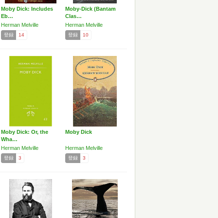
Moby Dick: Includes
Moby-Dick (Bantam
Eb…
Clas…
Herman Melville
Herman Melville
登録
14
登録
10
Moby Dick: Or, the
Moby Dick
Wha…
Herman Melville
Herman Melville
登録
3
登録
3