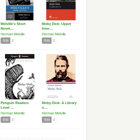
Melville's Short
Moby Dick: Upper
Novel…
Inter…
Herman Melville
Herman Melville
登録
2
登録
2
Penguin Readers
Moby-Dick: A Library
Level …
o…
Herman Melville
Herman Melville
登録
2
登録
2