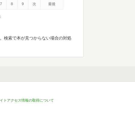
7
8
9
次
最後
示
す。検索で本が見つからない場合の対処
イトアクセス情報の取得について