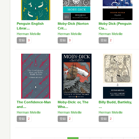
Penguin English
Moby-Dick (Norton
Moby Dick (Penguin
Librar…
Crit…
Cla…
Herman Melville
Herman Melville
Herman Melville
登録
3
登録
3
登録
2
The Confidence-Man
Moby-Dick: or, The
Billy Budd, Bartleby,
and…
Wha…
…
Herman Melville
Herman Melville
Herman Melville
登録
2
登録
2
登録
2