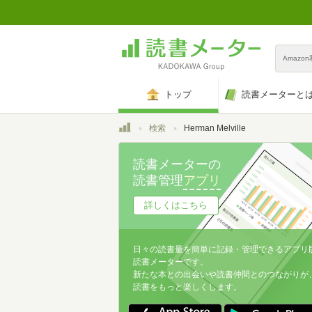
Amazo
トップ
読書メーターと
トップ
検索
Herman Melville
読書メーターの
読書管理
アプリ
詳しくはこちら
日々の読書量を簡単に記録・管理できるアプリ
読書メーターです。
新たな本との出会いや読書仲間とのつながりが
読書をもっと楽しくします。