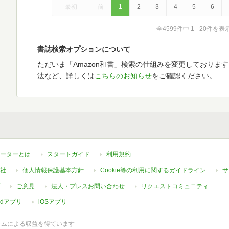
最初
前
1
2
3
4
5
6
全4599件中 1 - 20件を表
書誌検索オプションについて
ただいま「Amazon和書」検索の仕組みを変更しておりま
法など、詳しくは
こちらのお知らせ
をご確認ください。
ーターとは
スタートガイド
利用規約
社
個人情報保護基本方針
Cookie等の利用に関するガイドライン
サ
ご意見
法人・プレスお問い合わせ
リクエストコミュニティ
oidアプリ
iOSアプリ
ラムによる収益を得ています