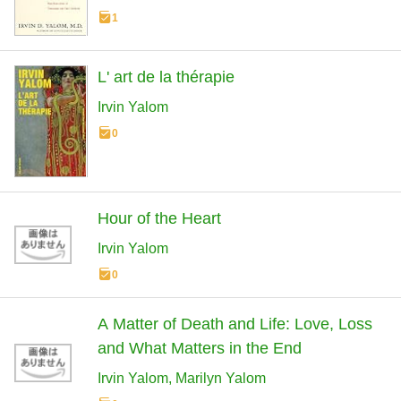
1
L' art de la thérapie
Irvin Yalom
0
Hour of the Heart
Irvin Yalom
0
A Matter of Death and Life: Love, Loss
and What Matters in the End
Irvin Yalom
Marilyn Yalom