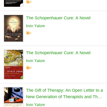
2
The Schopenhauer Cure: A Novel
Irvin Yalom
1
The Schopenhauer Cure: A Novel
Irvin Yalom
0
The Gift of Therapy: An Open Letter to a
New Generation of Therapists and Their
Patients
Irvin Yalom