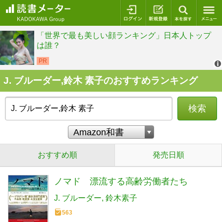
ログイン
新規登録
本を探
J. ブルーダー,鈴木 素子のおすすめランキング
検索
おすすめ順
発売日順
ノマド 漂流する高齢労働者たち
J. ブルーダー
鈴木素子
563