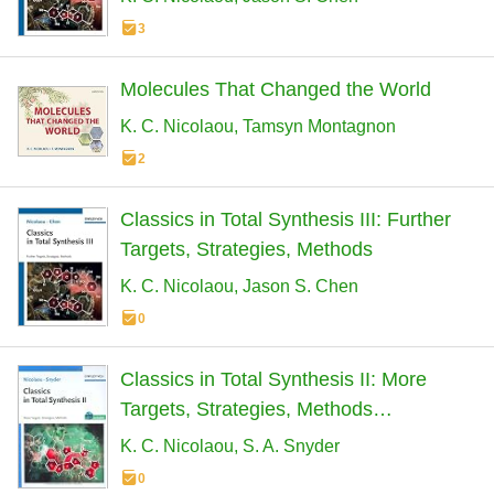
3
Molecules That Changed the World
K. C. Nicolaou
Tamsyn Montagnon
2
Classics in Total Synthesis III: Further
Targets, Strategies, Methods
K. C. Nicolaou
Jason S. Chen
0
Classics in Total Synthesis II: More
Targets, Strategies, Methods
(Biotechnology: a Multi-Volume
K. C. Nicolaou
S. A. Snyder
Comprehensive Treatise)
0