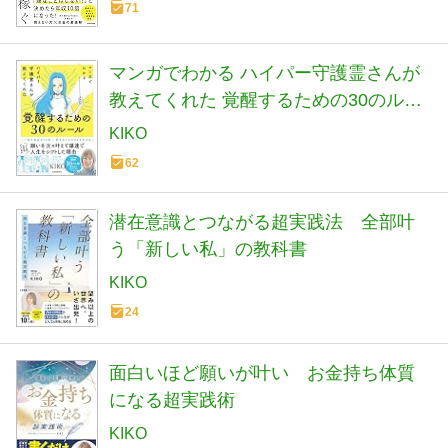
71
マンガでわかる ハイパー守護霊さんが
教えてくれた 覚醒するための30のルー
ル
KIKO
62
潜在意識とつながる超実践法 全部叶
う「新しい私」の教科書
KIKO
24
面白いほど願いが叶い お金持ち体質
になる超実践術
KIKO