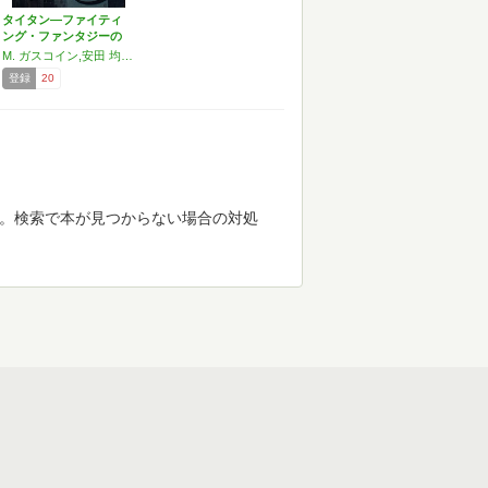
タイタン—ファイティ
ング・ファンタジーの
世界…
M. ガスコイン,安田 均,マーク・ガスコイン
登録
20
す。検索で本が見つからない場合の対処