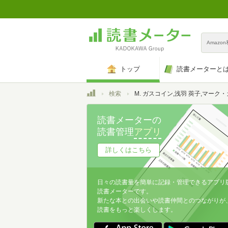
Amazo
トップ
読書メーターと
トップ
検索
M. ガスコイン,浅羽 莢子,マーク・ガスコ
読書メーターの
読書管理
アプリ
詳しくはこちら
日々の読書量を簡単に記録・管理できるアプリ
読書メーターです。
新たな本との出会いや読書仲間とのつながりが
読書をもっと楽しくします。