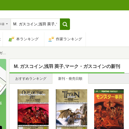
n和書
は
本ランキング
作家ランキング
イン
M. ガスコイン,浅羽 莢子,マーク・ガスコイン
の新刊
おすすめランキング
新刊・発売日順
版
、