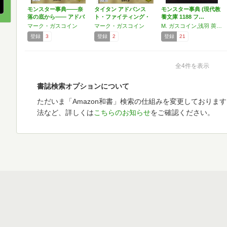
モンスター事典――奈
タイタン アドバンス
モンスター事典 (現代教
落の底から―― アドバ
ト・ファイティング・
養文庫 1188 フ…
ン…
ファ…
マーク・ガスコイン
マーク・ガスコイン
M. ガスコイン,浅羽 莢子,マーク・ガスコイン
登録
3
登録
2
登録
21
全4件を表示
書誌検索オプションについて
ただいま「Amazon和書」検索の仕組みを変更しておりま
法など、詳しくは
こちらのお知らせ
をご確認ください。