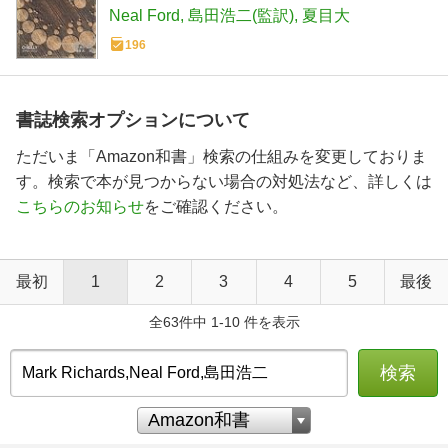
(THEORY/IN/PRACTICE)
Neal Ford
島田浩二(監訳)
夏目大
196
書誌検索オプションについて
ただいま「Amazon和書」検索の仕組みを変更しておりま
す。検索で本が見つからない場合の対処法など、詳しくは
こちらのお知らせ
をご確認ください。
最初
1
2
3
4
5
最後
全63件中 1-10 件を表示
検索