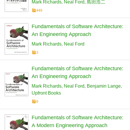
ローチ
Mark Richards
Neal Ford
島田浩二
445
Fundamentals of Software Architecture:
An Engineering Approach
Mark Richards
Neal Ford
3
Fundamentals of Software Architecture:
An Engineering Approach
Mark Richards
Neal Ford
Benjamin Lange
Upfront Books
0
Fundamentals of Software Architecture:
A Modern Engineering Approach