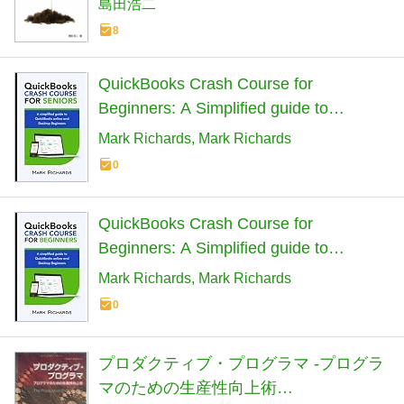
島田浩二
8
QuickBooks Crash Course for
Beginners: A Simplified guide to
QuickBooks Online and Desktop for
Mark Richards
Mark Richards
Beginners
0
QuickBooks Crash Course for
Beginners: A Simplified guide to
QuickBooks Online and Desktop for
Mark Richards
Mark Richards
Beginners
0
プロダクティブ・プログラマ -プログラ
マのための生産性向上術