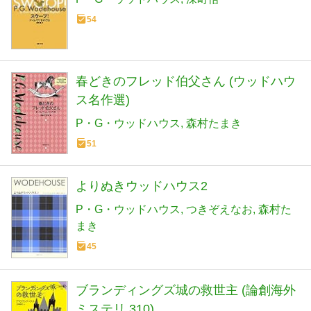
54
春どきのフレッド伯父さん (ウッドハウ
ス名作選)
P・G・ウッドハウス
森村たまき
51
よりぬきウッドハウス2
P・G・ウッドハウス
つきぞえなお
森村た
まき
45
ブランディングズ城の救世主 (論創海外
ミステリ 310)