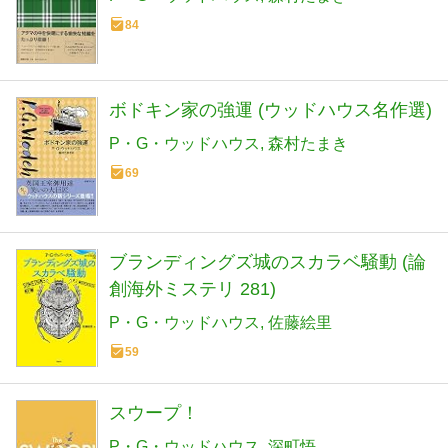
84
ボドキン家の強運 (ウッドハウス名作選)
P・G・ウッドハウス
森村たまき
69
ブランディングズ城のスカラベ騒動 (論
創海外ミステリ 281)
P・G・ウッドハウス
佐藤絵里
59
スウープ！
P・G・ウッドハウス
深町悟