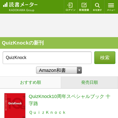
ログイン
新規登録
本を探
QuizKnockの新刊
検索
おすすめ順
発売日順
QuizKnock10周年スペシャルブック 十
字路
ＱｕｉｚＫｎｏｃｋ