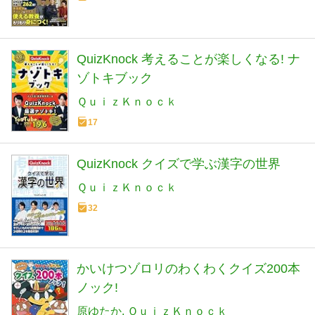
QuizKnock 考えることが楽しくなる! ナ
ゾトキブック
ＱｕｉｚＫｎｏｃｋ
17
QuizKnock クイズで学ぶ漢字の世界
ＱｕｉｚＫｎｏｃｋ
32
かいけつゾロリのわくわくクイズ200本
ノック!
原ゆたか
ＱｕｉｚＫｎｏｃｋ