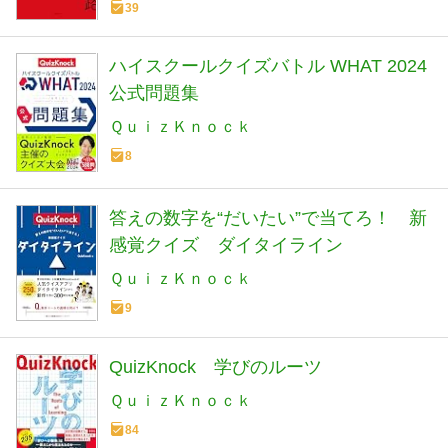
39
ハイスクールクイズバトル WHAT 2024
公式問題集
ＱｕｉｚＫｎｏｃｋ
8
答えの数字を“だいたい”で当てろ！ 新
感覚クイズ ダイタイライン
ＱｕｉｚＫｎｏｃｋ
9
QuizKnock 学びのルーツ
ＱｕｉｚＫｎｏｃｋ
84