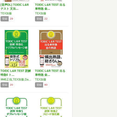
[音声DL] TOEIC L&R
TOEIC L&R TEST 出る
テスト 文法…
単特急 金…
TEX加藤
TEX加藤
登録
29
登録
22
TOEIC L&R TEST 読解
TOEIC L&R TEST 出る
特急6 ト…
単特急 金…
神崎正哉,TEX加藤,Daniel Warriner
TEX加藤
登録
20
登録
80