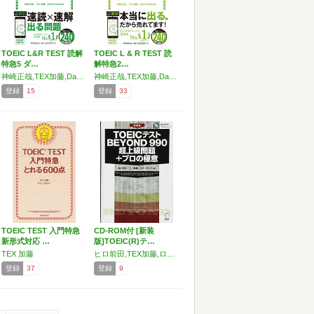
TOEIC L&R TEST 読解
TOEIC L & R TEST 読
特急5 ダ…
解特急2…
神崎正哉,TEX加藤,Daniel Warriner
神崎正哉,TEX加藤,Daniel Warriner
登録
15
登録
33
TOEIC TEST 入門特急
CD-ROM付 [新装
新形式対応 …
版]TOEIC(R)テ…
TEX 加藤
ヒロ前田,TEX加藤,ロス・タロック
登録
37
登録
9