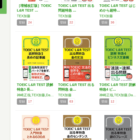
［増補改訂版］TOEIC
TOEIC L&R TEST 出る
TOEIC L&R TEST はじ
L&R TEST …
問超特急 …
めから超特…
TEX加藤
TEX加藤
TEX加藤
登録
24
登録
22
登録
36
TOEIC L&R TEST 読解
TOEIC L&R TEST 出る
TOEIC L&R TEST 読解
特急3 長…
問特急 金…
特急4 ビ…
神崎正哉,TEX加藤,Daniel Warriner
TEX加藤
神崎正哉,TEX加藤,Daniel Warriner
登録
17
登録
63
登録
12