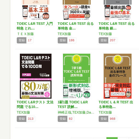
TOEIC L&R TEST 入門
TOEIC L&R TEST 出る
TOEIC L&R TEST 出る
特急 とれ…
単特急 金…
単特急 銀…
ＴＥＸ加藤
TEX加藤
TEX加藤
登録
17
登録
186
登録
207
TOEIC L&Rテスト 文法
1駅1題 TOEIC L&R
TOEIC L & R TEST 出
問題 でる10…
TEST 読解…
る単特急…
TEX加藤
神崎正哉,TEX加藤,Daniel Warriner
TEX加藤
登録
313
登録
82
登録
968