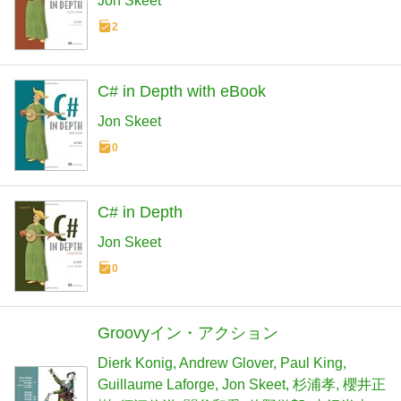
Jon Skeet
2
C# in Depth with eBook
Jon Skeet
0
C# in Depth
Jon Skeet
0
Groovyイン・アクション
Dierk Konig
Andrew Glover
Paul King
Guillaume Laforge
Jon Skeet
杉浦孝
櫻井正