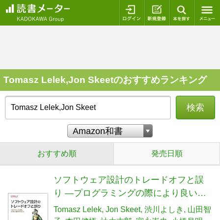
ログイン
新規登録
本を探
Tomasz Lelek,Jon Skeetのおすすめランキング
検索
おすすめ順
発売日順
ソフトウェア設計のトレードオフと誤
り ―プログラミングの際により良い選
択をするには
Tomasz Lelek
Jon Skeet
渋川よしき
山田智