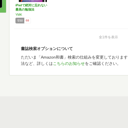
iPadで絶対に忘れない
最高の勉強法
YMK
登録
68
全1件を表示
書誌検索オプションについて
ただいま「Amazon和書」検索の仕組みを変更しておりま
法など、詳しくは
こちらのお知らせ
をご確認ください。