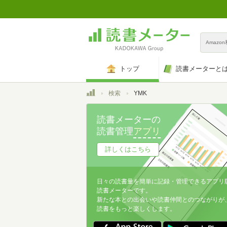
Amazo
トップ
読書メーターと
トップ
検索
YMK
読書メーターの
読書管理
アプリ
詳しくはこちら
日々の読書量を簡単に記録・管理できるアプリ
読書メーターです。
新たな本との出会いや読書仲間とのつながりが
読書をもっと楽しくします。