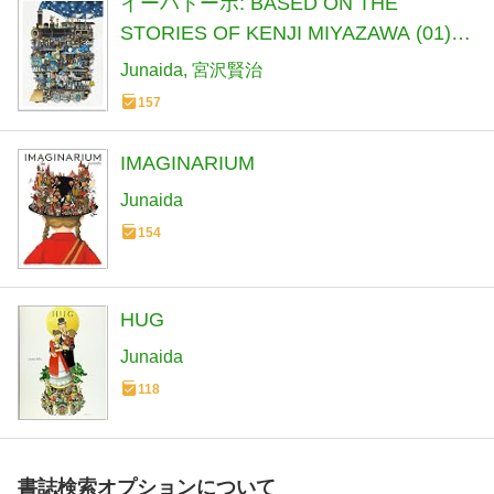
イーハトーボ: BASED ON THE
STORIES OF KENJI MIYAZAWA (01)
(IHATOVO)
Junaida
宮沢賢治
157
IMAGINARIUM
Junaida
154
HUG
Junaida
118
書誌検索オプションについて