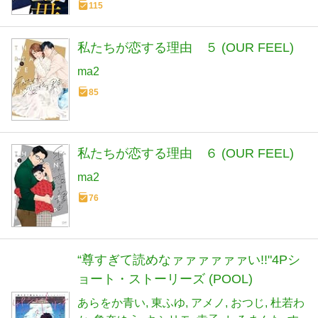
115
私たちが恋する理由 ５ (OUR FEEL)
ma2
85
私たちが恋する理由 ６ (OUR FEEL)
ma2
76
“尊すぎて読めなァァァァァァい!!"4Pシ
ョート・ストーリーズ (POOL)
あらをか青い
東ふゆ
アメノ
おつじ
杜若わ