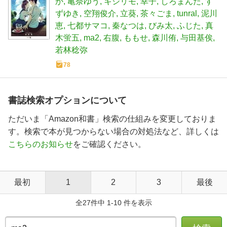
か
亀奈ゆう
キシリモ
幸子
しろまんた
す
ずゆき
空翔俊介
立葵
茶々ごま
tunral
泥川
恵
七都サマコ
秦なつは
びみ太
ふじた
真
木蛍五
ma2
右腹
ももせ
森川侑
与田基俟
若林稔弥
78
書誌検索オプションについて
ただいま「Amazon和書」検索の仕組みを変更しておりま
す。検索で本が見つからない場合の対処法など、詳しくは
こちらのお知らせ
をご確認ください。
最初
1
2
3
最後
全27件中 1-10 件を表示