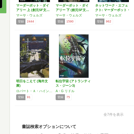
マーダーボット・ダイ
マーダーボット・ダイ
ネットワーク・エフェ
アリー 上 (創元SF文…
アリー 下 (創元SF文…
クト: マーダーボット・
…
マーサ・ウェルズ
マーサ・ウェルズ
マーサ・ウェルズ
登録
2444
登録
1590
登録
962
明日をこえて (海外文
転位宇宙 (アトランティ
庫)
ス・ジーン3)
ロバート・Ａ・ハインライン
A・G リドル
登録
91
登録
75
全7件を表示
書誌検索オプションについて