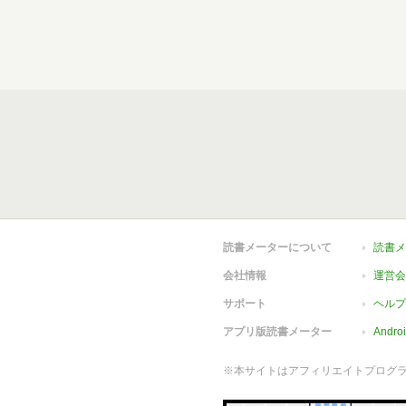
読書メーターについて
読書メ
会社情報
運営会
サポート
ヘルプ
アプリ版読書メーター
Andr
※本サイトはアフィリエイトプログ