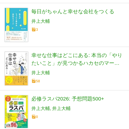
毎日がちゃんと幸せな会社をつくる
井上大輔
3
幸せな仕事はどこにある: 本当の「やり
たいこと」が見つかるハカセのマーケ
ティング講義
井上大輔
58
必修ラスパ2026: 予想問題500+
井上大輔
井上大輔
0