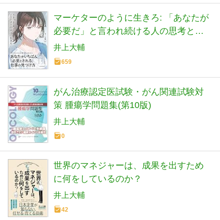
マーケターのように生きろ: 「あなたが
必要だ」と言われ続ける人の思考と行
動
井上大輔
659
がん治療認定医試験・がん関連試験対
策 腫瘍学問題集(第10版)
井上大輔
0
世界のマネジャーは、成果を出すため
に何をしているのか？
井上大輔
42