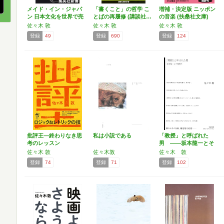
メイド・イン・ジャパ
「書くこと」の哲学 こ
増補・決定版 ニッポン
ン 日本文化を世界で売
とばの再履修 (講談社…
の音楽 (扶桑社文庫)
る…
佐々木 敦
佐々木 敦
佐々木 敦
登録
49
登録
690
登録
124
批評王—終わりなき思
私は小説である
「教授」と呼ばれた
考のレッスン
男 ――坂本龍一とそ
の時代…
佐々木 敦
佐々木敦
佐々木 敦
登録
74
登録
71
登録
102