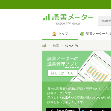
Amazo
トップ
読書メーターと
トップ
検索
佐々木 敦
読書メーターの
読書管理
アプリ
詳しくはこちら
日々の読書量を簡単に記録・管理できるアプリ
読書メーターです。
新たな本との出会いや読書仲間とのつながりが
読書をもっと楽しくします。