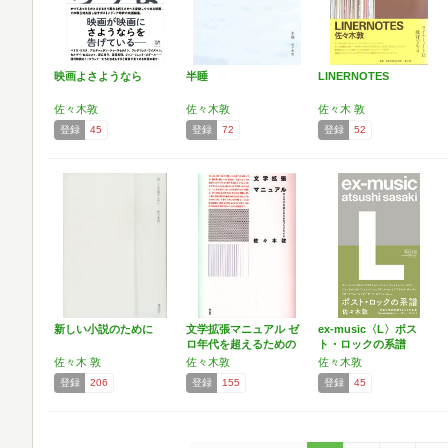
映画よさようなら
半睡
LINERNOTES
佐々木敦
佐々木敦
佐々木 敦
登録
45
登録
72
登録
52
新しい小説のために
文学拡張マニュアル ゼ
ex-music〈L〉ポス
ロ年代を超えるための
ト・ロックの系譜
ブ…
佐々木 敦
佐々木敦
佐々木敦
登録
206
登録
155
登録
45