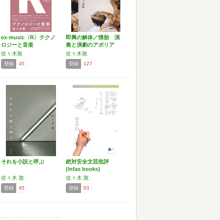
ex-music〈R〉テクノ
即興の解体／懐胎 演
ロジーと音楽
奏と演劇のアポリア
佐々木敦
佐々木敦
登録
45
登録
127
それを小説と呼ぶ
絶対安全文芸批評
(Infas books)
佐々木 敦
佐々木 敦
登録
45
登録
83