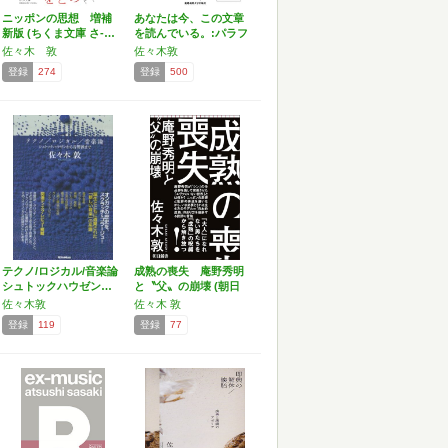
ニッポンの思想 増補
あなたは今、この文章
新版 (ちくま文庫 さ-…
を読んでいる。:パラフ
ィ…
佐々木 敦
佐々木敦
登録
274
登録
500
テクノ/ロジカル/音楽論
成熟の喪失 庵野秀明
シュトックハウゼン…
と〝父〟の崩壊 (朝日
新…
佐々木敦
佐々木 敦
登録
119
登録
77