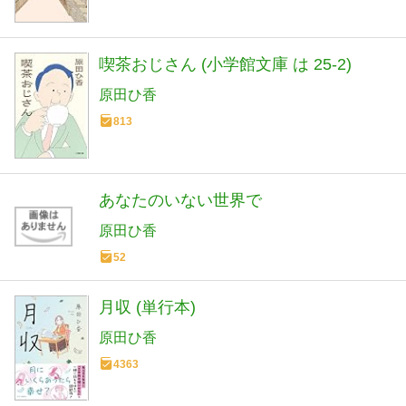
喫茶おじさん (小学館文庫 は 25-2)
原田ひ香
813
あなたのいない世界で
原田ひ香
52
月収 (単行本)
原田ひ香
4363