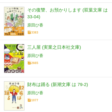
その復讐、お預かりします (双葉文庫 は
33-04)
原田ひ香
3383
三人屋 (実業之日本社文庫)
原田ひ香
2665
財布は踊る (新潮文庫 は 79-2)
原田ひ香
1077