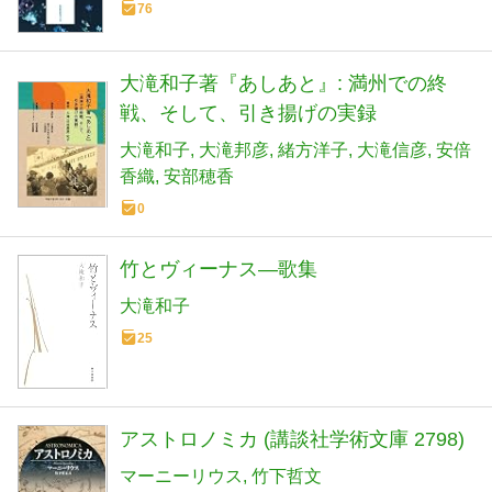
76
大滝和子著『あしあと』: 満州での終
戦、そして、引き揚げの実録
大滝和子
大滝邦彦
緒方洋子
大滝信彦
安倍
香織
安部穂香
0
竹とヴィーナス―歌集
大滝和子
25
アストロノミカ (講談社学術文庫 2798)
マーニーリウス
竹下哲文