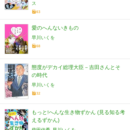
ス
63
愛のへんないきもの
早川いくを
68
態度がデカイ総理大臣－吉田さんとそ
の時代
早川いくを
32
もっと!へんな生き物ずかん (見る知る考
えるずかん)
柴田佳秀
早川いくを