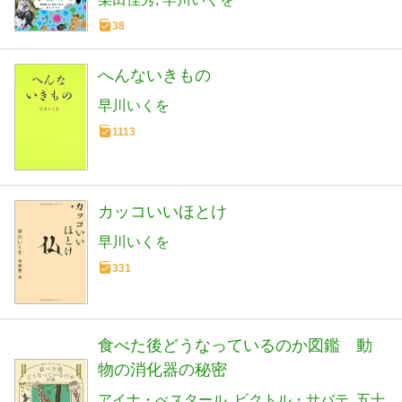
38
へんないきもの
早川いくを
1113
カッコいいほとけ
早川いくを
331
食べた後どうなっているのか図鑑 動
物の消化器の秘密
アイナ・べスタール
ビクトル・サバテ
五十