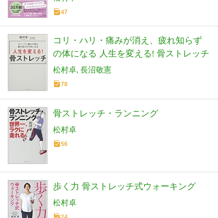
47
コリ・ハリ・痛みが消え、疲れ知らず
の体になる 人生を変える! 骨ストレッチ
松村卓
長沼敬憲
78
骨ストレッチ・ランニング
松村卓
56
歩く力 骨ストレッチ式ウォーキング
松村卓
24