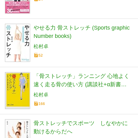
やせる力 骨ストレッチ (Sports graphic
Number books)
松村卓
52
「骨ストレッチ」ランニング 心地よく
速く走る骨の使い方 (講談社+α新書
657-1B)
松村卓
166
骨ストレッチでスポーツ しなやかに
動けるからだへ