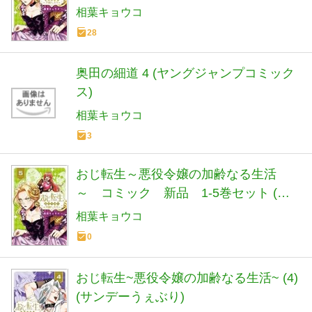
相葉キョウコ
28
奥田の細道 4 (ヤングジャンプコミック
ス)
相葉キョウコ
3
おじ転生～悪役令嬢の加齢なる生活
～ コミック 新品 1-5巻セット (小
学館)
相葉キョウコ
0
おじ転生~悪役令嬢の加齢なる生活~ (4)
(サンデーうぇぶり)