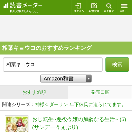
ログイン
新規登録
本を探
相葉キョウコのおすすめランキング
検索
おすすめ順
発売日順
関連シリーズ：
神様☆ダーリン
年下彼氏に迫られてます。
おじ転生~悪役令嬢の加齢なる生活~ (5)
(サンデーうぇぶり)