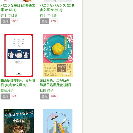
バニラな毎日 (幻冬舎文
バニラなバカンス (幻冬
庫 か 56-1)
舎文庫 か 56-2)
賀十 つばさ
賀十 つばさ
登録
1038
登録
978
鎌倉駅徒歩8分、また明
栗は月色、こがね色
日 (幻冬舎文庫 お …
和菓子処長月堂 (朝日
文…
越智月子
秋田 柴子
登録
141
登録
109