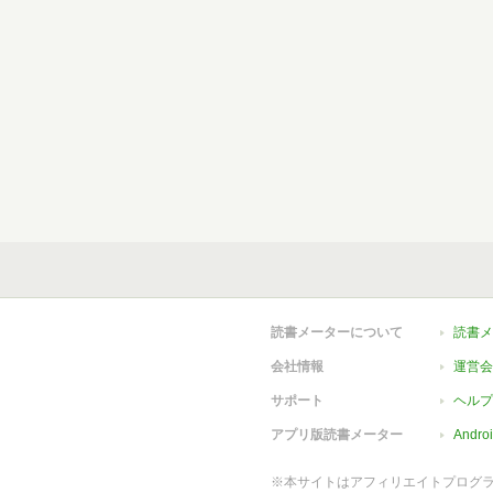
読書メーターについて
読書メ
会社情報
運営会
サポート
ヘルプ
アプリ版読書メーター
Andr
※本サイトはアフィリエイトプログ