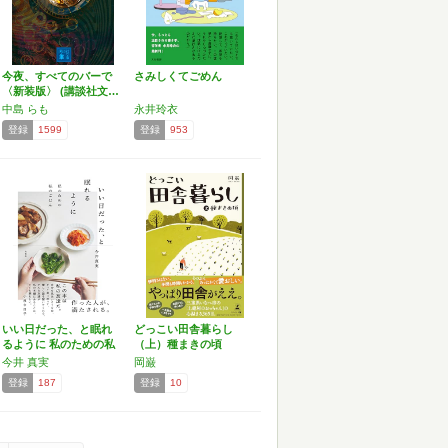
今夜、すべてのバーで
さみしくてごめん
〈新装版〉 (講談社文…
中島 らも
永井玲衣
登録
1599
登録
953
いい日だった、と眠れ
どっこい田舎暮らし
るように 私のための私
（上）種まきの頃
の…
今井 真実
岡巌
登録
187
登録
10