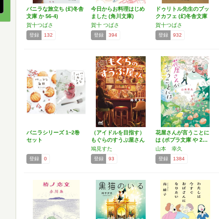
バニラな旅立ち (幻冬舎
今日からお料理はじめ
ドゥリトル先生のブッ
文庫 か 56-4)
ました (角川文庫)
クカフェ (幻冬舎文庫
…
賀十つばさ
賀十 つばさ
賀十つばさ
登録
132
登録
394
登録
932
バニラシリーズ 1~2巻
（アイドルを目指す）
花屋さんが言うことに
セット
もぐらのすうぷ屋さん
は (ポプラ文庫 や 2…
(…
鳩見すた
山本 幸久
登録
0
登録
93
登録
1384