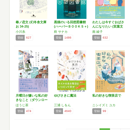
椿ノ恋文 (幻冬舎文庫
黒猫のいる回想図書館
わたしは今すぐおばさ
お 34-25)
(ハーパーＢＯＯＫＳ＋)
んになりたい (双葉文
庫…
小川糸
柊 サナカ
南 綾子
登録
627
登録
1486
登録
632
月曜日が嫌いな私の好
ゆびさきに魔法
私の好きな喫茶店で
きなこと（ダウンロー
ド特…
ほうじ茶
三浦 しをん
ニシイズミ ユカ
登録
474
登録
4640
登録
99