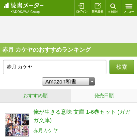
ログイン
新規登録
本を探
赤月 カケヤのおすすめランキング
検索
おすすめ順
発売日順
俺が生きる意味 文庫 1-6巻セット (ガガ
ガ文庫)
赤月カケヤ