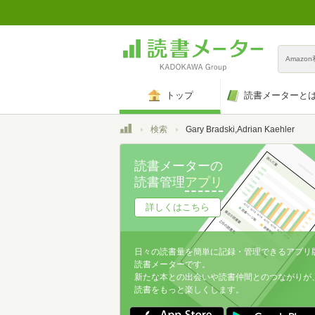
Amazo
トップ
読書メーターと
トップ
検索
Gary Bradski,Adrian Kaehler
読書メーターの
読書管理
アプリ
詳しくはこちら
日々の読書量を簡単に記録・管理できるアプリ
読書メーターです。
新たな本との出会いや読書仲間とのつながりが
読書をもっと楽しくします。