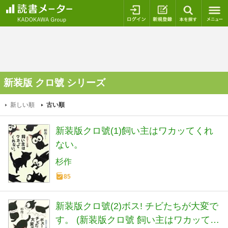
ログイン
新規登録
本を探
新装版 クロ號 シリーズ
新しい順
古い順
新装版クロ號(1)飼い主はワカッてくれ
ない。
杉作
85
新装版クロ號(2)ボス! チビたちが大変で
す。 (新装版クロ號 飼い主はワカッてく