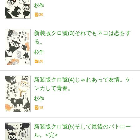
れない。)
杉作
30
新装版クロ號(3)それでもネコは恋をす
る。
杉作
20
新装版クロ號(4)じゃれあって友情。ケ
ンカして青春。
杉作
15
新装版クロ號(5)そして最後のパトロー
ル。<完>