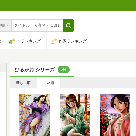
n和書
は
本ランキング
作家ランキング
ひるがお シリーズ
5冊
新しい順
古い順