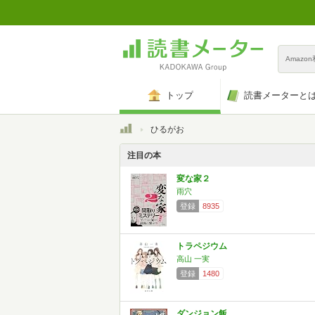
Amazo
トップ
読書メーターと
トップ
ひるがお
注目の本
変な家２
雨穴
登録
8935
トラペジウム
高山 一実
登録
1480
ダンジョン飯