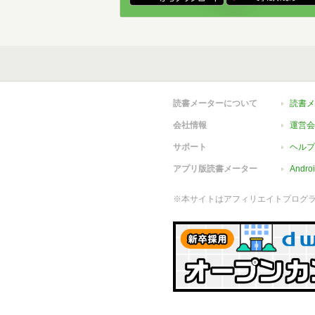
読書メーターについて
読書メ
会社情報
運営会
サポート
ヘルプ
アプリ版読書メーター
Andr
※本サイトはアフィリエイトプログ