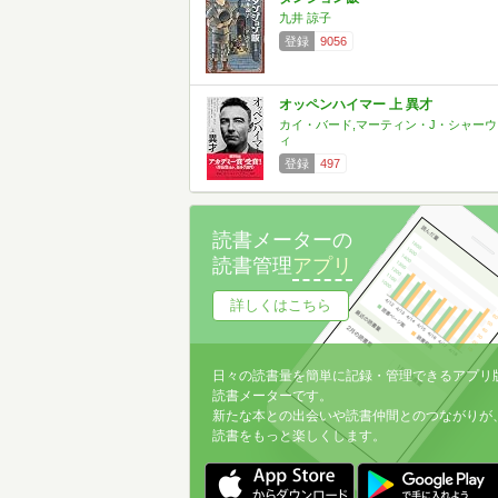
九井 諒子
登録
9056
オッペンハイマー 上 異才
カイ・バード,マーティン・J・シャーウ
ィ
登録
497
読書メーターの
読書管理
アプリ
詳しくはこちら
日々の読書量を簡単に記録・管理できるアプリ
読書メーターです。
新たな本との出会いや読書仲間とのつながりが
読書をもっと楽しくします。