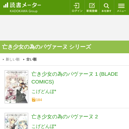
ログイン
新規登録
本を探
亡き少女の為のパヴァーヌ シリーズ
新しい順
古い順
亡き少女の為のパヴァーヌ 1 (BLADE
COMICS)
こげどんぼ*
184
亡き少女の為のパヴァーヌ 2
こげどんぼ*