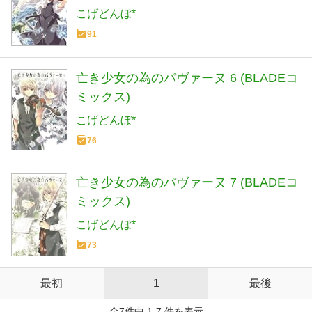
こげどんぼ*
91
亡き少女の為のパヴァーヌ 6 (BLADEコ
ミックス)
こげどんぼ*
76
亡き少女の為のパヴァーヌ 7 (BLADEコ
ミックス)
こげどんぼ*
73
最初
1
最後
全7件中 1-7 件を表示