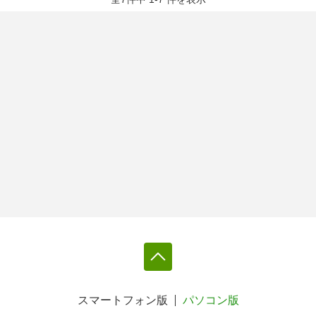
スマートフォン版
パソコン版