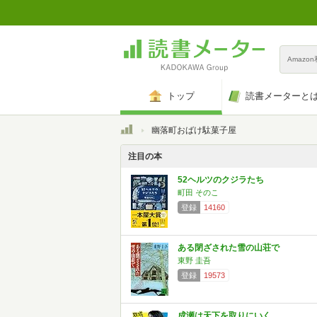
Amazo
トップ
読書メーターと
トップ
幽落町おばけ駄菓子屋
注目の本
52ヘルツのクジラたち
町田 そのこ
登録
14160
ある閉ざされた雪の山荘で
東野 圭吾
登録
19573
成瀬は天下を取りにいく