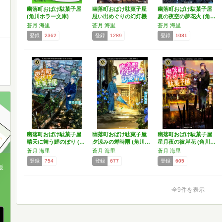
幽落町おばけ駄菓子屋
幽落町おばけ駄菓子屋
幽落町おばけ駄菓子屋
(角川ホラー文庫)
思い出めぐりの幻灯機
夏の夜空の夢花火 (角…
…
蒼月 海里
蒼月 海里
蒼月 海里
登録
2362
登録
1289
登録
1081
幽落町おばけ駄菓子屋
幽落町おばけ駄菓子屋
幽落町おばけ駄菓子屋
晴天に舞う鯉のぼり (…
夕涼みの蝉時雨 (角川…
星月夜の彼岸花 (角川…
蒼月 海里
蒼月 海里
蒼月 海里
登録
754
登録
677
登録
605
版
、
全9件を表示