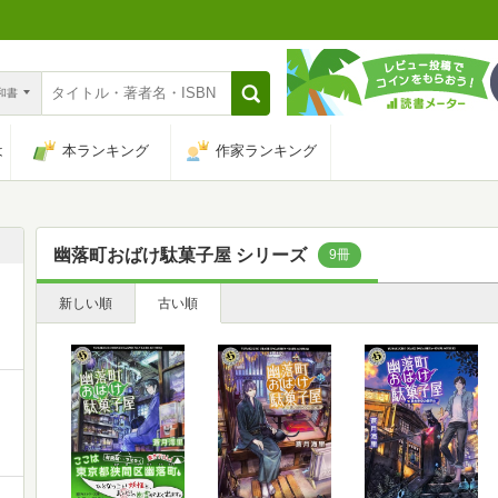
n和書
は
本ランキング
作家ランキング
幽落町おばけ駄菓子屋 シリーズ
9冊
新しい順
古い順