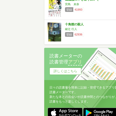
宮島 未奈
登録
41993
十角館の殺人
綾辻 行人
登録
62936
読書メーターの
読書管理
アプリ
詳しくはこちら
日々の読書量を簡単に記録・管理できるアプリ
読書メーターです。
新たな本との出会いや読書仲間とのつながりが
読書をもっと楽しくします。