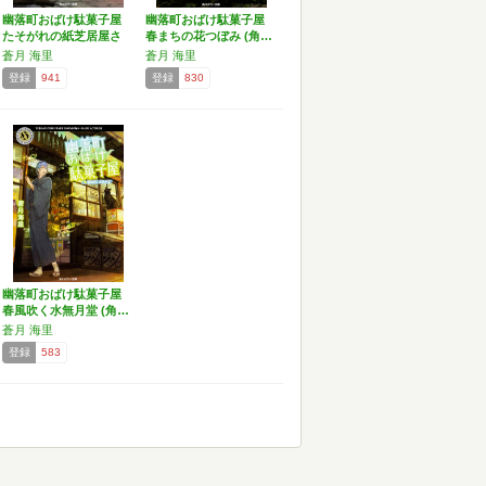
幽落町おばけ駄菓子屋
幽落町おばけ駄菓子屋
たそがれの紙芝居屋さ
春まちの花つぼみ (角…
ん…
蒼月 海里
蒼月 海里
登録
941
登録
830
幽落町おばけ駄菓子屋
春風吹く水無月堂 (角…
蒼月 海里
登録
583