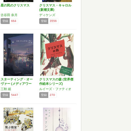
星の民のクリスマス
クリスマス・キャロル
(新潮文庫)
古谷田 奈月
ディケンズ
登録
664
登録
3556
スターティング・オー
クリスマスの森 (世界傑
ヴァー (メディアワー
作絵本シリーズ)
ク…
三秋 縋
ルイーズ・ファティオ
登録
5447
登録
270