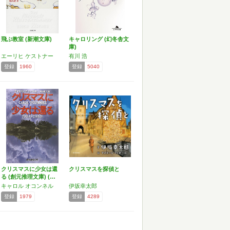
飛ぶ教室 (新潮文庫)
キャロリング (幻冬舎文
庫)
エーリヒ ケストナー
有川 浩
登録
1960
登録
5040
クリスマスに少女は還
クリスマスを探偵と
る (創元推理文庫) (…
キャロル オコンネル
伊坂幸太郎
登録
1979
登録
4289