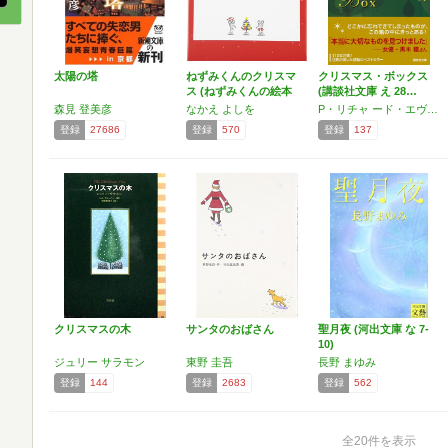
太陽の塔
ねずみくんのクリスマ
クリスマス・ボックス
ス (ねずみくんの絵本
(講談社文庫 え 28…
…
森見 登美彦
なかえ よしを
P・リチャ ード・エヴァンズ
登録
27686
登録
570
登録
137
クリスマスの木
サンタのおばさん
聖月夜 (河出文庫 な 7-
10)
ジュリー サラモン
東野 圭吾
長野 まゆみ
登録
144
登録
2683
登録
562
全20件を表示