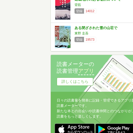
背筋
登録
14012
ある閉ざされた雪の山荘で
東野 圭吾
登録
19573
読書メーターの
読書管理
アプリ
詳しくはこちら
日々の読書量を簡単に記録・管理できるアプリ
読書メーターです。
新たな本との出会いや読書仲間とのつながりが
読書をもっと楽しくします。