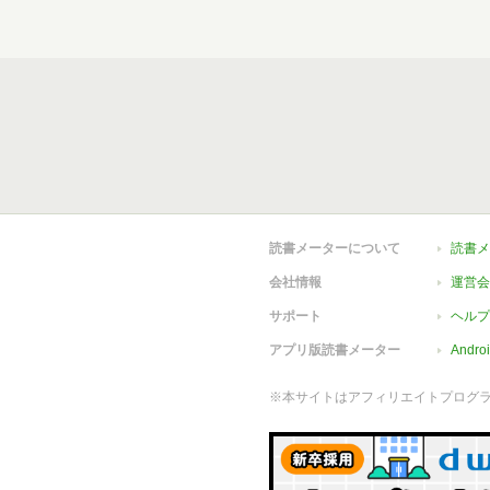
読書メーターについて
読書メ
会社情報
運営会
サポート
ヘルプ
アプリ版読書メーター
Andr
※本サイトはアフィリエイトプログ