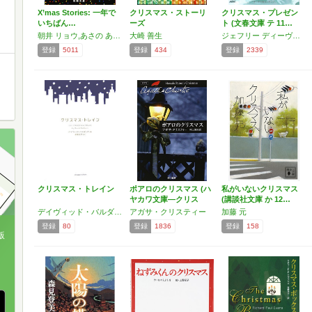
X’mas Stories: 一年で
クリスマス・ストーリ
クリスマス・プレゼン
いちばん…
ーズ
ト (文春文庫 テ 11…
朝井 リョウ,あさの あつこ,伊坂 幸太郎,恩田 陸,白河 三兎,三浦 しをん
大崎 善生
ジェフリー ディーヴァー
登録
5011
登録
434
登録
2339
クリスマス・トレイン
ポアロのクリスマス (ハ
私がいないクリスマス
ヤカワ文庫―クリス
(講談社文庫 か 12…
テ…
デイヴィッド・バルダッチ
アガサ・クリスティー
加藤 元
登録
80
登録
1836
登録
158
版
、