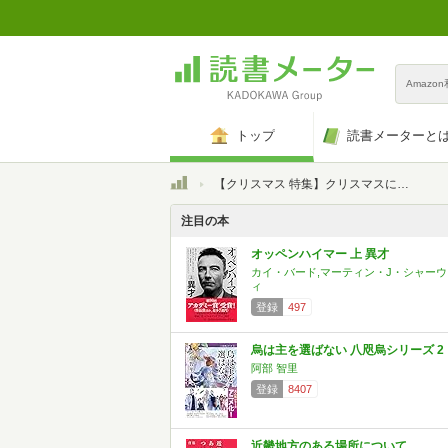
Amazo
トップ
読書メーターと
トップ
【クリスマス 特集】クリスマスに読みたい本 20冊
注目の本
オッペンハイマー 上 異才
カイ・バード,マーティン・J・シャーウ
ィ
登録
497
烏は主を選ばない 八咫烏シリーズ 2
阿部 智里
登録
8407
近畿地方のある場所について