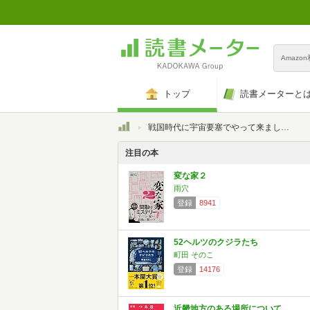
Amazo
トップ
読書メーターと
トップ
戦国時代に宇宙要塞でやって来ました。
注目の本
変な家２
雨穴
登録
8941
52ヘルツのクジラたち
町田 そのこ
登録
14176
近畿地方のある場所について