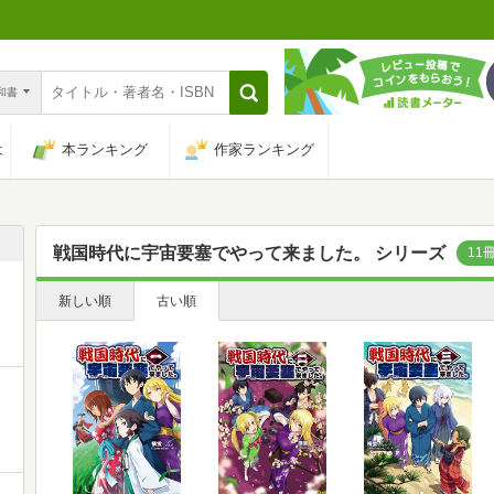
n和書
は
本ランキング
作家ランキング
戦国時代に宇宙要塞でやって来ました。 シリーズ
11
新しい順
古い順