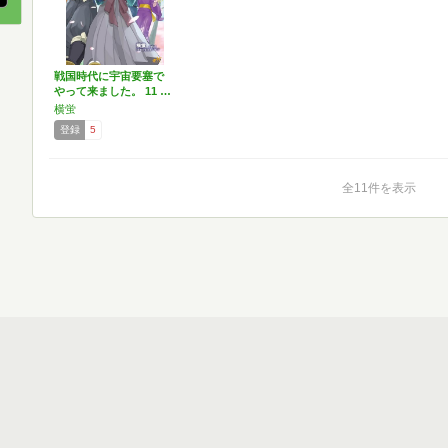
戦国時代に宇宙要塞で
やって来ました。 11 …
横蛍
登録
5
全11件を表示