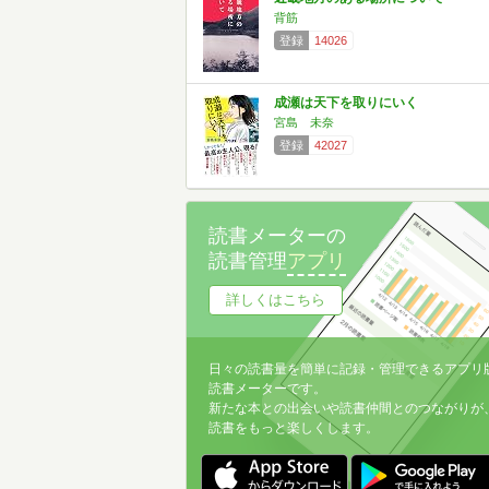
背筋
登録
14026
成瀬は天下を取りにいく
宮島 未奈
登録
42027
読書メーターの
読書管理
アプリ
詳しくはこちら
日々の読書量を簡単に記録・管理できるアプリ
読書メーターです。
新たな本との出会いや読書仲間とのつながりが
読書をもっと楽しくします。