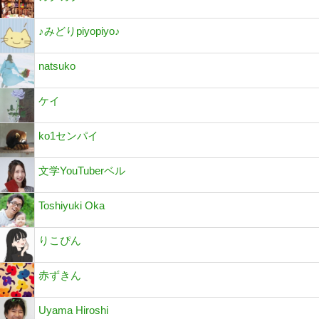
♪みどりpiyopiyo♪
natsuko
ケイ
ko1センパイ
文学YouTuberベル
Toshiyuki Oka
りこぴん
赤ずきん
Uyama Hiroshi