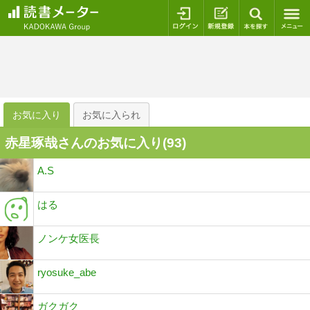
ログイン
新規登録
本を探
お気に入り
お気に入られ
赤星琢哉さんのお気に入り(
93
)
A.S
はる
ノンケ女医長
ryosuke_abe
ガクガク