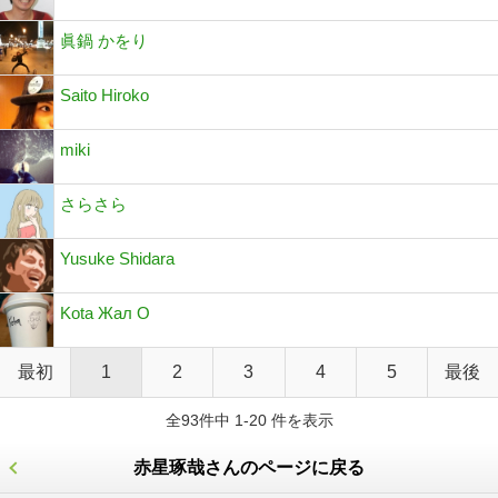
眞鍋 かをり
Saito Hiroko
miki
さらさら
Yusuke Shidara
Kota Жал O
最初
1
2
3
4
5
最後
全93件中 1-20 件を表示
赤星琢哉さんのページに戻る