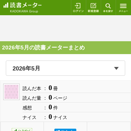
ログイン
新規登録
本を探
2026年5月の読書メーターまとめ
0
読んだ本
冊
0
読んだ量
ページ
0
感想
件
0
ナイス
ナイス